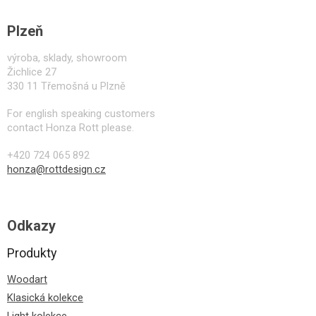
Plzeň
výroba, sklady, showroom
Žichlice 27
330 11 Třemošná u Plzně
For english speaking customers
contact Honza Rott please.
+420 724 065 892
honza@rottdesign.cz
Odkazy
Produkty
Woodart
Klasická kolekce
Light kolekce