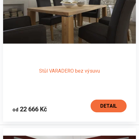
Stůl VARADERO bez výsuvu
DETAIL
22 666 Kč
od