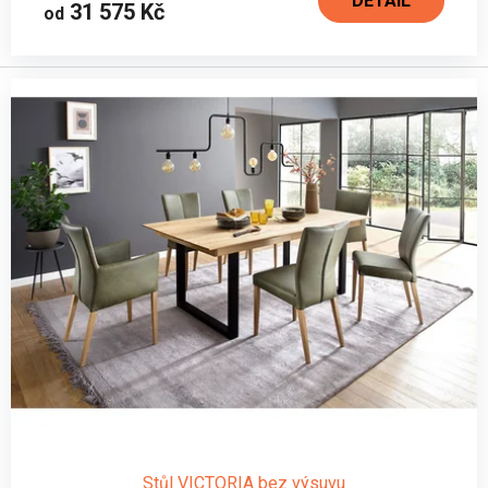
DETAIL
31 575 Kč
od
Stůl VICTORIA bez výsuvu