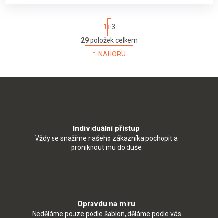
S
1
3
t
r
29
položek celkem
O
á
v
NAHORU
n
l
k
o
á
v
d
á
a
n
c
í
í
p
r
Individuální přístup
v
Vždy se snažíme našeho zákazníka pochopit a
k
proniknout mu do duše
y
v
ý
p
i
s
Opravdu na míru
u
Neděláme pouze podle šablon, děláme podle vás