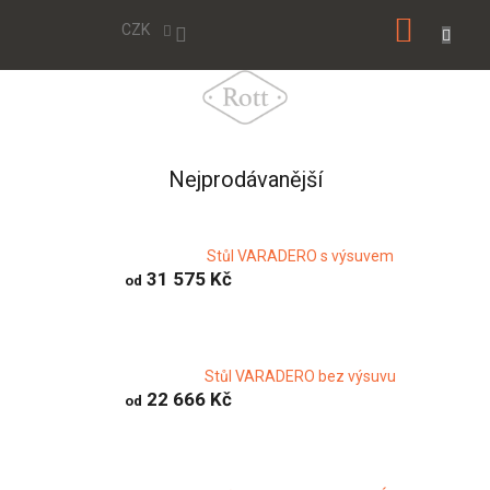
Přejít
NÁKUP
na
CZK
obsah
KOŠÍK
Nejprodávanější
Stůl VARADERO s výsuvem
31 575 Kč
od
Stůl VARADERO bez výsuvu
22 666 Kč
od