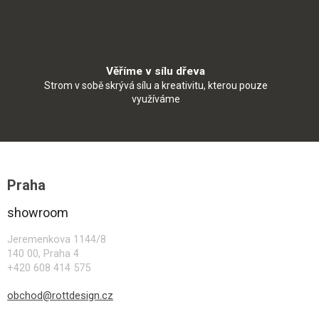
Věříme v sílu dřeva
Strom v sobě skrývá sílu a kreativitu, kterou pouze
využíváme
Z
á
Praha
p
a
showroom
t
í
Jeremenkova 1144/8
140 00, Praha 4
+420 608 414 575
obchod@rottdesign.cz