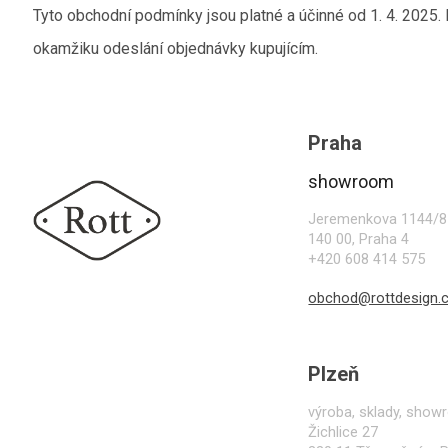
Tyto obchodní podmínky jsou platné a účinné od 1. 4. 2025.
okamžiku odeslání objednávky kupujícím.
Z
á
p
Praha
a
t
showroom
í
Jeremenkova 1144/8
140 00, Praha 4
+420 608 414 575
obchod@rottdesign.
Plzeň
výroba, sklady, sho
Žichlice 27