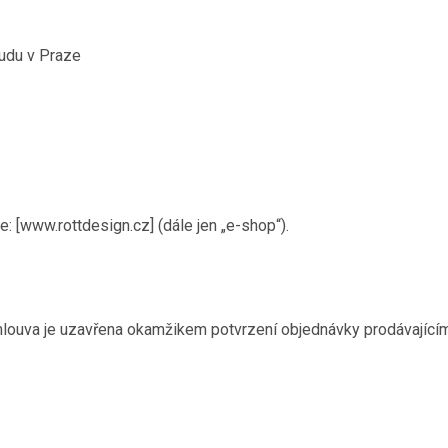
udu v Praze
: [www.rottdesign.cz] (dále jen „e-shop“).
louva je uzavřena okamžikem potvrzení objednávky prodávajícím 