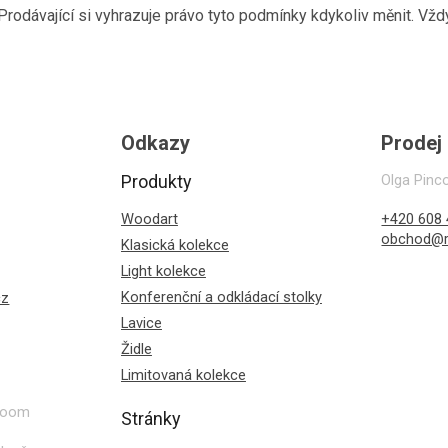
 Prodávající si vyhrazuje právo tyto podmínky kdykoliv měnit. Vž
Odkazy
Prodej
Produkty
Olga Pinc
Woodart
+420 608 
obchod@r
Klasická kolekce
Light kolekce
Konferenční a odkládací stolky
cz
Lavice
Židle
Limitovaná kolekce
wroom
Stránky