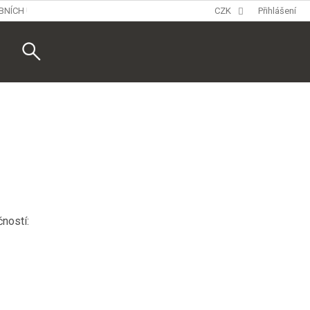
BNÍCH ÚDAJŮ
CZK
Přihlášení
Nákupní
košík
čností: