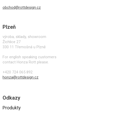
obchod@rottdesign.cz
Plzeň
výroba, sklady, showroom
Žichlice 27
330 11 Třemošná u Plzně
For english speaking customers
contact Honza Rott please.
+420 724 065 892
honza@rottdesign.cz
Odkazy
Produkty