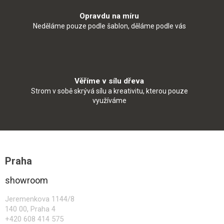
Opravdu na míru
Neděláme pouze podle šablon, děláme podle vás
Věříme v sílu dřeva
Strom v sobě skrývá sílu a kreativitu, kterou pouze
využíváme
Z
á
Praha
p
a
showroom
t
í
Jeremenkova 1144/8
140 00, Praha 4
+420 608 414 575