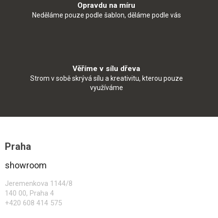
Opravdu na míru
Neděláme pouze podle šablon, děláme podle vás
Věříme v sílu dřeva
Strom v sobě skrývá sílu a kreativitu, kterou pouze
využíváme
Z
á
Praha
p
a
showroom
t
í
Jeremenkova 1144/8
140 00, Praha 4
+420 608 414 575