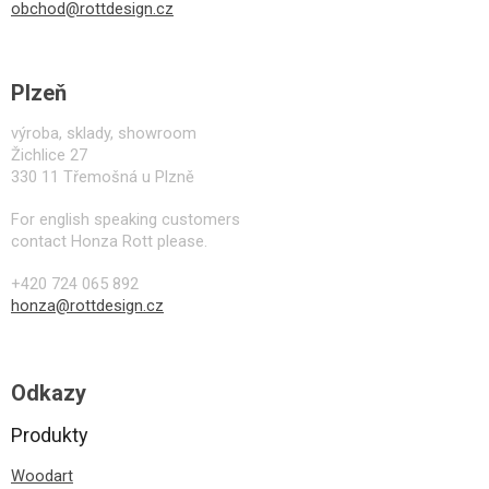
obchod@rottdesign.cz
Plzeň
výroba, sklady, showroom
Žichlice 27
330 11 Třemošná u Plzně
For english speaking customers
contact Honza Rott please.
+420 724 065 892
honza@rottdesign.cz
Odkazy
Produkty
Woodart