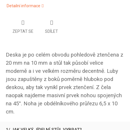
Detailní informace
ZEPTAT SE
SDÍLET
Deska je po celém obvodu pohledově ztenčena z
20 mm na 10 mm a stůl tak působí velice
moderně a i ve velkém rozměru decentně. Luby
jsou zapuštěny z boků poměrně hluboko pod
deskou, aby tak vynikl prvek ztenčení. Z čela
naopak najdeme masivní prvek nohou spojených
na 45°. Noha je obdélníkového průřezu 6,5 x 10
cm.
1/ JAK VELKÝ JÍDELNÍ STŮL VYBRAT?