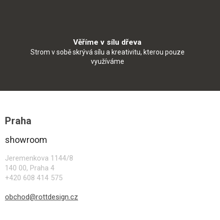
Věříme v sílu dřeva
Strom v sobě skrývá sílu a kreativitu, kterou pouze
využíváme
Z
á
Praha
p
a
showroom
t
í
Jeremenkova 1144/8
140 00, Praha 4
+420 608 414 575
obchod@rottdesign.cz