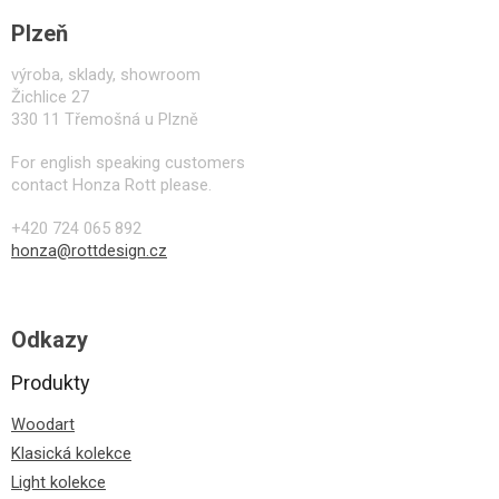
Plzeň
výroba, sklady, showroom
Žichlice 27
330 11 Třemošná u Plzně
For english speaking customers
contact Honza Rott please.
+420 724 065 892
honza@rottdesign.cz
Odkazy
Produkty
Woodart
Klasická kolekce
Light kolekce