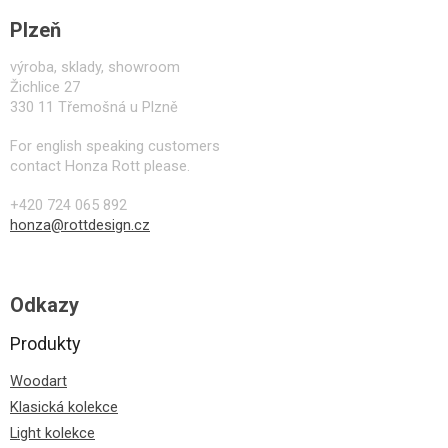
Plzeň
výroba, sklady, showroom
Žichlice 27
330 11 Třemošná u Plzně
For english speaking customers
contact Honza Rott please.
+420 724 065 892
honza@rottdesign.cz
Odkazy
Produkty
Woodart
Klasická kolekce
Light kolekce