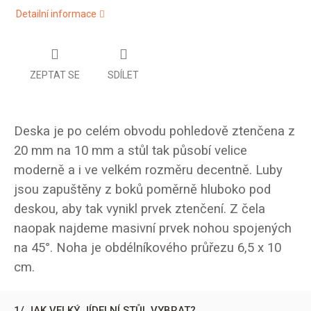
Detailní informace
ZEPTAT SE
SDÍLET
Deska je po celém obvodu pohledově ztenčena z
20 mm na 10 mm a stůl tak působí velice
moderně a i ve velkém rozměru decentně. Luby
jsou zapuštěny z boků poměrně hluboko pod
deskou, aby tak vynikl prvek ztenčení. Z čela
naopak najdeme masivní prvek nohou spojených
na 45°. Noha je obdélníkového průřezu 6,5 x 10
cm.
1/ JAK VELKÝ JÍDELNÍ STŮL VYBRAT?