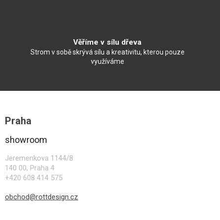
Věříme v sílu dřeva
Strom v sobě skrývá sílu a kreativitu, kterou pouze
využíváme
Z
á
Praha
p
a
showroom
t
í
Jeremenkova 1144/8
140 00, Praha 4
+420 608 414 575
obchod@rottdesign.cz