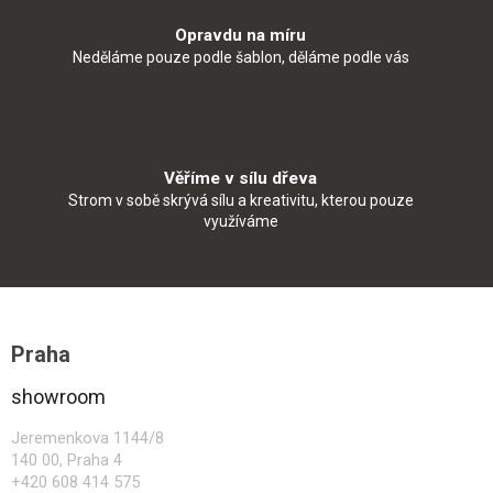
Opravdu na míru
Neděláme pouze podle šablon, děláme podle vás
Věříme v sílu dřeva
Strom v sobě skrývá sílu a kreativitu, kterou pouze
využíváme
Z
á
Praha
p
a
showroom
t
í
Jeremenkova 1144/8
140 00, Praha 4
+420 608 414 575