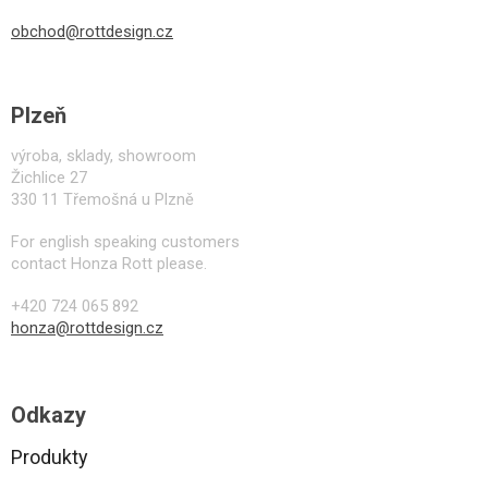
obchod@rottdesign.cz
Plzeň
výroba, sklady, showroom
Žichlice 27
330 11 Třemošná u Plzně
For english speaking customers
contact Honza Rott please.
+420 724 065 892
honza@rottdesign.cz
Odkazy
Produkty