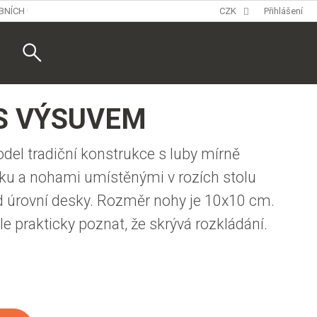
BNÍCH ÚDAJŮ
CZK
Přihlášení
Nákupní
košík
 S VÝSUVEM
odel tradiční konstrukce s luby mírně
u a nohami umístěnými v rozích stolu
d úrovní desky. Rozměr nohy je 10x10 cm.
ole prakticky poznat, že skrývá rozkládání.