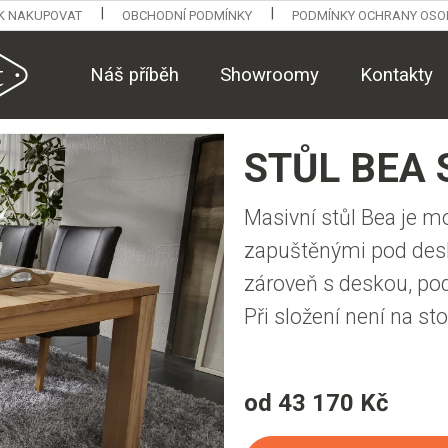
K NAKUPOVAT
OBCHODNÍ PODMÍNKY
PODMÍNKY OCHRANY OSO
Náš příběh
Showroomy
Kontakty
STŮL BEA
Masivní stůl Bea je m
zapuštěnými pod desk
zároveň s deskou, po
Při složení není na st
od
43 170 Kč
Měrná