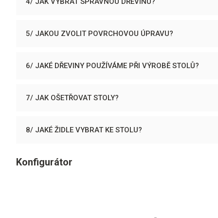
4/ JAK VYBRAT SPRÁVNOU DŘEVINU?
5/ JAKOU ZVOLIT POVRCHOVOU ÚPRAVU?
6/ JAKÉ DŘEVINY POUŽÍVÁME PŘI VÝROBĚ STOLŮ?
7/ JAK OŠETŘOVAT STOLY?
8/ JAKÉ ŽIDLE VYBRAT KE STOLU?
Konfigurátor