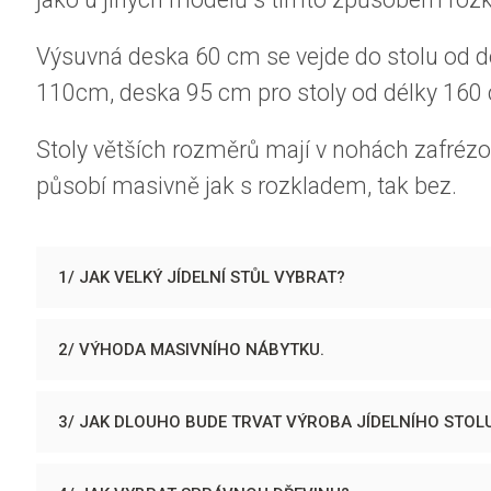
Výsuvná deska 60 cm se vejde do stolu od d
110cm, deska 95 cm pro stoly od délky 160 
Stoly větších rozměrů mají v nohách zafrézo
působí masivně jak s rozkladem, tak bez.
1/ JAK VELKÝ JÍDELNÍ STŮL VYBRAT?
2/ VÝHODA MASIVNÍHO NÁBYTKU.
3/ JAK DLOUHO BUDE TRVAT VÝROBA JÍDELNÍHO STOL