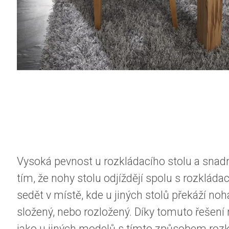
Vysoká pevnost u rozkládacího stolu a snad
tím, že nohy stolu odjíždějí spolu s rozklá
sedět v místě, kde u jiných stolů překáží no
složený, nebo rozložený. Díky tomuto řešen
jako u jiných modelů s tímto způsobem roz