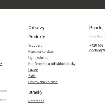
Odkazy
Prodej
Produkty
Olga Pinc
Woodart
+420 608 
obchod@r
Klasická kolekce
Light kolekce
Konferenční a odkládací stolky
cz
Lavice
Židle
Limitovaná kolekce
wroom
Stránky
lzně
Reference