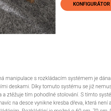
cena:
KONFIGURÁTOR
ná manipulace s rozkládacím systémem je dána 
dacími deskami. Díky tomuto systému se již nemus
ha a ztěžuje tím pohodlné stolování. S tímto syst
í navíc na desce vynikne kresba dřeva, která ne
kládáním. Rozkládání je možné o 60 cm, 70 cm,