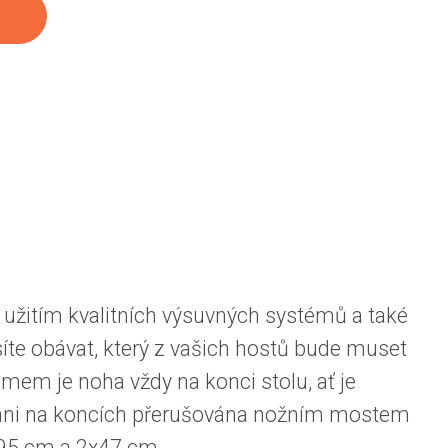
užitím kvalitních výsuvných systémů a také
íte obávat, který z vašich hostů bude muset
émem je noha vždy na konci stolu, ať je
ní ani na koncích přerušována nožním mostem
 95 cm a 2x47 cm.