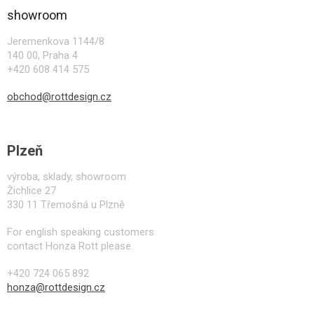
a
showroom
t
í
Jeremenkova 1144/8
140 00, Praha 4
+420 608 414 575
obchod@rottdesign.cz
Plzeň
výroba, sklady, showroom
Žichlice 27
330 11 Třemošná u Plzně
For english speaking customers
contact Honza Rott please.
+420 724 065 892
honza@rottdesign.cz