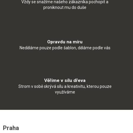
Vždy se snažíme našeho zákazníka pochopit a
proniknout mu do duše
Opravdu na míru
Neděláme pouze podle šablon, děláme podle vás
Věříme v sílu dřeva
Strom v sobě skrývá sílu a kreativitu, kterou pouze
využíváme
Z
á
Praha
p