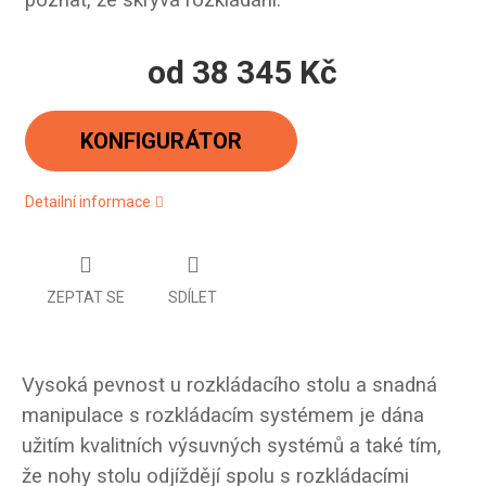
poznat, že skrývá rozkládání.
od
38 345 Kč
Měrná
cena:
KONFIGURÁTOR
Detailní informace
ZEPTAT SE
SDÍLET
Vysoká pevnost u rozkládacího stolu a snadná
manipulace s rozkládacím systémem je dána
užitím kvalitních výsuvných systémů a také tím,
že nohy stolu odjíždějí spolu s rozkládacími