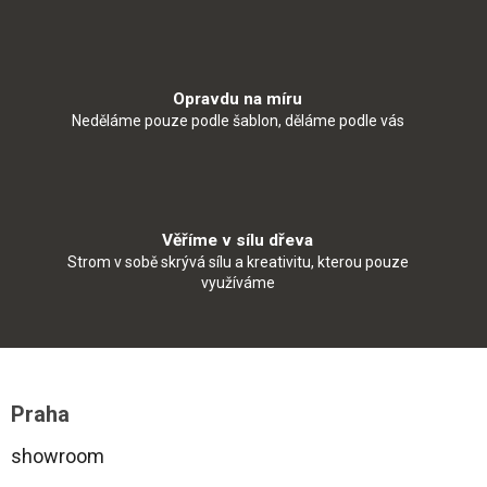
Opravdu na míru
Neděláme pouze podle šablon, děláme podle vás
Věříme v sílu dřeva
Strom v sobě skrývá sílu a kreativitu, kterou pouze
využíváme
Z
á
Praha
p
a
showroom
t