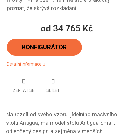
mosty“. Při složení, není na stole prakticky
poznat, že skrývá rozkládání.
od
34 765 Kč
Měrná
cena:
KONFIGURÁTOR
Detailní informace
ZEPTAT SE
SDÍLET
Na rozdíl od svého vzoru, jídelního masivního
stolu Antigua, má model stolu Antigua Smart
odlehčený design a zejména v menších