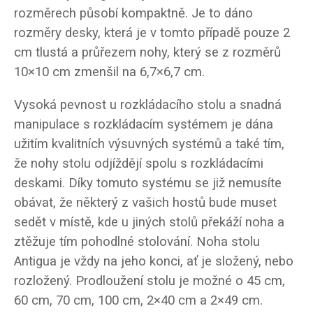
rozměrech působí kompaktně. Je to dáno
rozměry desky, která je v tomto případě pouze 2
cm tlustá a průřezem nohy, který se z rozměrů
10×10 cm zmenšil na 6,7×6,7 cm.
Vysoká pevnost u rozkládacího stolu a snadná
manipulace s rozkládacím systémem je dána
užitím kvalitních výsuvných systémů a také tím,
že nohy stolu odjíždějí spolu s rozkládacími
deskami. Díky tomuto systému se již nemusíte
obávat, že některý z vašich hostů bude muset
sedět v místě, kde u jiných stolů překáží noha a
ztěžuje tím pohodlné stolování. Noha stolu
Antigua je vždy na jeho konci, ať je složený, nebo
rozložený. Prodloužení stolu je možné o 45 cm,
60 cm, 70 cm, 100 cm, 2×40 cm a 2×49 cm.