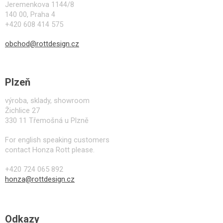
í
Jeremenkova 1144/8
140 00, Praha 4
+420 608 414 575
obchod@rottdesign.cz
Plzeň
výroba, sklady, showroom
Žichlice 27
330 11 Třemošná u Plzně
For english speaking customers
contact Honza Rott please.
+420 724 065 892
honza@rottdesign.cz
Odkazy