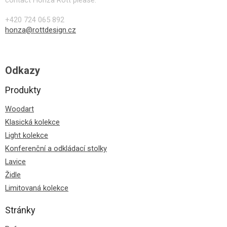
+420 724 065 892
honza@rottdesign.cz
Odkazy
Produkty
Woodart
Klasická kolekce
Light kolekce
Konferenční a odkládací stolky
Lavice
Židle
Limitovaná kolekce
Stránky