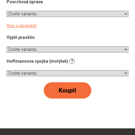
Povrchová úprava
Více o úpravách
Výplň prasklin
Hoffmannova spojka (motýlek)
?
Koupit