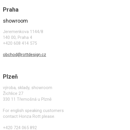
Z
á
Praha
p
a
showroom
t
í
Jeremenkova 1144/8
140 00, Praha 4
+420 608 414 575
obchod@rottdesign.cz
Plzeň
výroba, sklady, showroom
Žichlice 27
330 11 Třemošná u Plzně
For english speaking customers
contact Honza Rott please.
+420 724 065 892