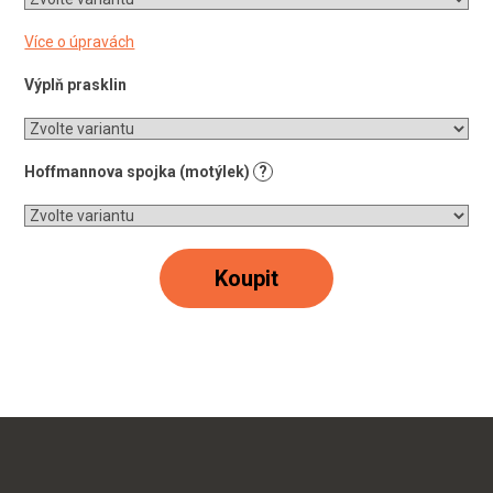
Více o úpravách
Výplň prasklin
Hoffmannova spojka (motýlek)
?
Koupit