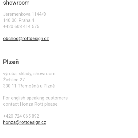
a
showroom
t
í
Jeremenkova 1144/8
140 00, Praha 4
+420 608 414 575
obchod@rottdesign.cz
Plzeň
výroba, sklady, showroom
Žichlice 27
330 11 Třemošná u Plzně
For english speaking customers
contact Honza Rott please.
+420 724 065 892
honza@rottdesign.cz