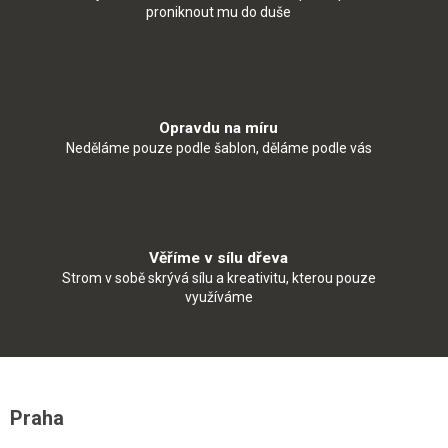
proniknout mu do duše
Opravdu na míru
Neděláme pouze podle šablon, děláme podle vás
Věříme v sílu dřeva
Strom v sobě skrývá sílu a kreativitu, kterou pouze
využíváme
Z
á
Praha
p