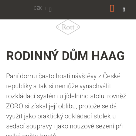
Přejít
NÁKUP
na
CZK
obsah
KOŠÍK
RODINNÝ DŮM HAAG
Paní domu často hostí návštěvy z České
republiky a tak si nemůže vynachválit
rozkládací systém u jídelního stolu, rovněž
ZORO si získal její oblibu, protože se dá
využít jako praktický odkládací stolek u
sedací soupravy i jako nouzové sezení při