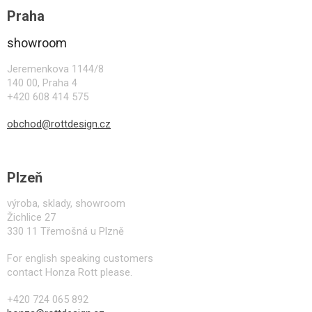
á
Praha
p
a
showroom
t
í
Jeremenkova 1144/8
140 00, Praha 4
+420 608 414 575
obchod@rottdesign.cz
Plzeň
výroba, sklady, showroom
Žichlice 27
330 11 Třemošná u Plzně
For english speaking customers
contact Honza Rott please.
+420 724 065 892