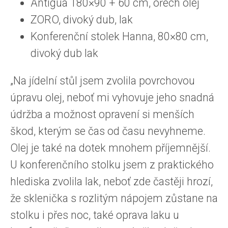
Antigua 180×90 + 60 cm, ořech olej
ZORO, divoký dub, lak
Konferenční stolek Hanna, 80×80 cm,
divoký dub lak
„Na jídelní stůl jsem zvolila povrchovou
úpravu olej, neboť mi vyhovuje jeho snadná
údržba a možnost opravení si menších
škod, kterým se čas od času nevyhneme.
Olej je také na dotek mnohem příjemnější.
U konferenčního stolku jsem z praktického
hlediska zvolila lak, neboť zde častěji hrozí,
že sklenička s rozlitým nápojem zůstane na
stolku i přes noc, také oprava laku u