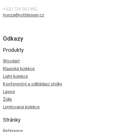
+420 724 065 892
honza@rottdesign.cz
Odkazy
Produkty
Woodart
Klasická kolekce
Light kolekce
Konferenční a odkládací stolky
Lavice
Židle
Limitovaná kolekce
Stránky
Reference