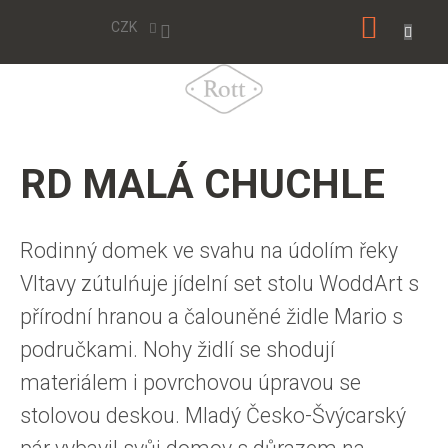
Přejít
NÁKUP
na
CZK
obsah
KOŠÍK
RD MALÁ CHUCHLE
Rodinný domek ve svahu na údolím řeky
Vltavy zútulńuje jídelní set stolu WoddArt s
přírodní hranou a čalouněné židle Mario s
područkami. Nohy židlí se shodují
materiálem i povrchovou úpravou se
stolovou deskou. Mladý Česko-Švýcarský