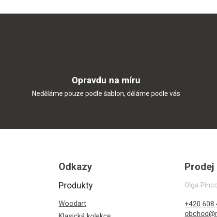
Opravdu na míru
Neděláme pouze podle šablon, děláme podle vás
Odkazy
Prodej
Produkty
Olga Pinc
Woodart
+420 608 
obchod@r
Klasická kolekce