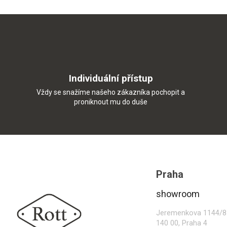
Individuální přístup
Vždy se snažíme našeho zákazníka pochopit a
proniknout mu do duše
Z
á
p
Praha
a
t
showroom
í
Jeremenkova 1144/8
140 00, Praha 4