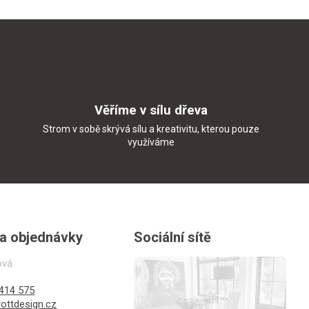
Věříme v sílu dřeva
Strom v sobě skrývá sílu a kreativitu, kterou pouze
využíváme
 a objednávky
Sociální sítě
ová
414 575
ottdesign.cz