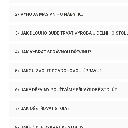
2/ VÝHODA MASIVNÍHO NÁBYTKU.
3/ JAK DLOUHO BUDE TRVAT VÝROBA JÍDELNÍHO STOL
4/ JAK VYBRAT SPRÁVNOU DŘEVINU?
5/ JAKOU ZVOLIT POVRCHOVOU ÚPRAVU?
6/ JAKÉ DŘEVINY POUŽÍVÁME PŘI VÝROBĚ STOLŮ?
7/ JAK OŠETŘOVAT STOLY?
8/ JAKÉ ŽIDLE VYBRAT KE STOLU?