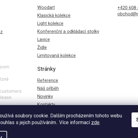
Woodart
+420 608 
obchod@r
Klasická kolekce
Light kolekce
Konferenční a odkládací stolky
cz
Lavice
Židle
Limitovaná kolekce
wroom
Stránky
lzně
Reference
Náš příběh
g customers
Novinky
lease.
Kontakty
oužívá soubory cookie. Dalším procházením tohoto webu
z
souhlas s jejich používáním.. Více informací
zde
.