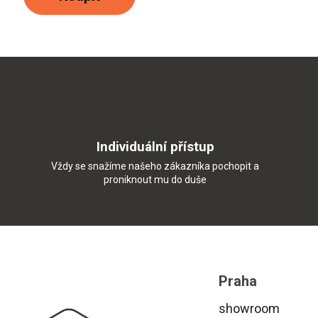
Individuální přístup
Vždy se snažíme našeho zákazníka pochopit a
proniknout mu do duše
Z
á
p
Praha
a
t
showroom