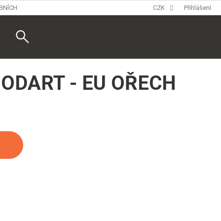
BNÍCH ÚDAJŮ
CZK
Přihlášení
Nákupní
košík
ODART - EU OŘECH