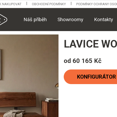
K NAKUPOVAT
OBCHODNÍ PODMÍNKY
PODMÍNKY OCHRANY OSO
Náš příběh
Showroomy
Kontakty
LAVICE WO
od
60 165 Kč
Měrná
cena:
KONFIGURÁTOR