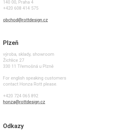
140 00, Praha 4
+420 608 414 575
obchod@rottdesign.cz
Plzeň
výroba, sklady, showroom
Žichlice 27
330 11 Třemošná u Plzně
For english speaking customers
contact Honza Rott please.
+420 724 065 892
honza@rottdesign.cz
Odkazy