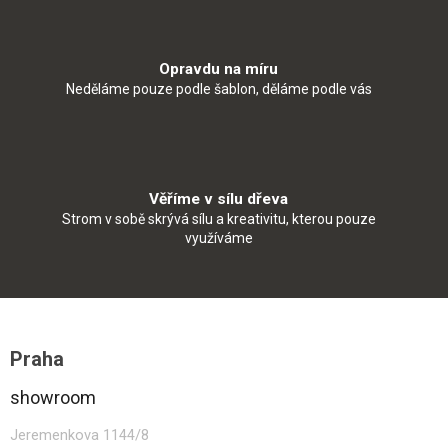
Opravdu na míru
Neděláme pouze podle šablon, děláme podle vás
Věříme v sílu dřeva
Strom v sobě skrývá sílu a kreativitu, kterou pouze
využíváme
Z
á
Praha
p
a
showroom
t
í
Jeremenkova 1144/8