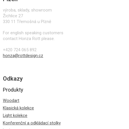
výroba, sklady, showroom
Žichlice 27
330 11 Třemošná u Plzně
For english speaking customers
contact Honza Rott please.
+420 724 065 892
honza@rottdesign.cz
Odkazy
Produkty
Woodart
Klasická kolekce
Light kolekce
Konferenční a odkládací stolky