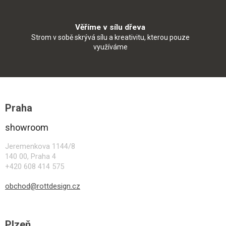
Věříme v sílu dřeva
Strom v sobě skrývá sílu a kreativitu, kterou pouze
využíváme
Z
á
Praha
p
a
showroom
t
í
Jeremenkova 1144/8
140 00, Praha 4
+420 608 414 575
obchod@rottdesign.cz
Plzeň