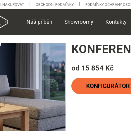
K NAKUPOVAT
OBCHODNÍ PODMÍNKY
PODMÍNKY OCHRANY OSO
Náš příběh
Showroomy
Kontakty
KONFEREN
od
15 854 Kč
Měrná
cena:
KONFIGURÁTOR