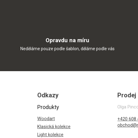
Opravdu na míru
Neděláme pouze podle šablon, děláme podle vás
Odkazy
Prodej
Produkty
Olga Pinc
Woodart
+420 608 
obchod@r
Klasická kolekce
Light kolekce