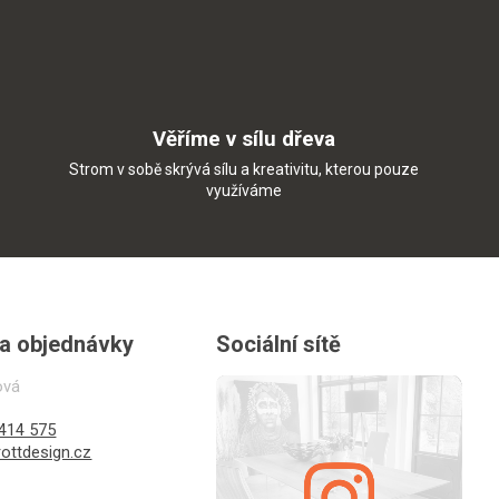
Věříme v sílu dřeva
Strom v sobě skrývá sílu a kreativitu, kterou pouze
využíváme
 a objednávky
Sociální sítě
ová
414 575
ottdesign.cz