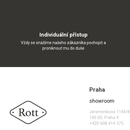
Individuální přístup
Vždy se snažíme našeho zákazníka pochopit a
proniknout mu do duše
Z
á
p
Praha
a
t
showroom
í
Jeremenkova 1144/8
140 00, Praha 4
+420 608 414 575