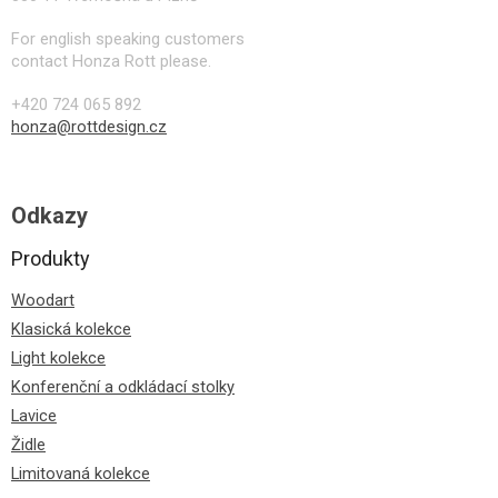
For english speaking customers
contact Honza Rott please.
+420 724 065 892
honza@rottdesign.cz
Odkazy
Produkty
Woodart
Klasická kolekce
Light kolekce
Konferenční a odkládací stolky
Lavice
Židle
Limitovaná kolekce