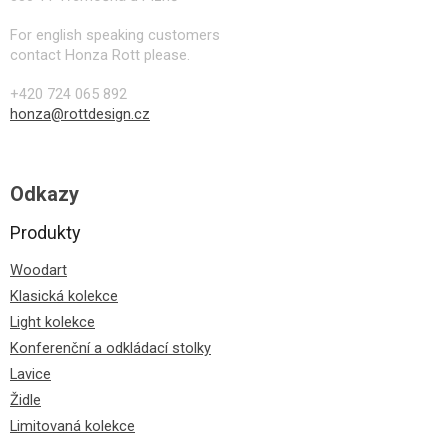
For english speaking customers
contact Honza Rott please.
+420 724 065 892
honza@rottdesign.cz
Odkazy
Produkty
Woodart
Klasická kolekce
Light kolekce
Konferenční a odkládací stolky
Lavice
Židle
Limitovaná kolekce