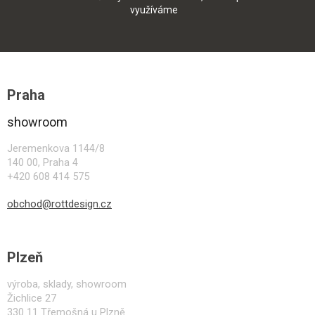
využíváme
Z
á
Praha
p
a
showroom
t
í
Jeremenkova 1144/8
140 00, Praha 4
+420 608 414 575
obchod@rottdesign.cz
Plzeň
výroba, sklady, showroom
Žichlice 27
330 11 Třemošná u Plzně