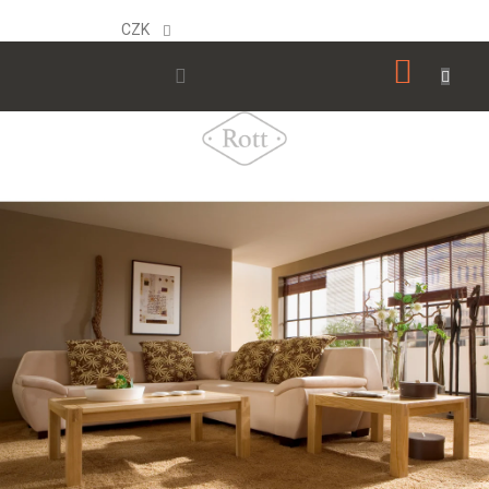
Přejít
na
CZK
obsah
NÁKUP
KOŠÍK