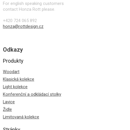
For english speaking customers
contact Honza Rott please.
+420 724 065 892
honza@rottdesign.cz
Odkazy
Produkty
Woodart
Klasická kolekce
Light kolekce
Konferenční a odkládací stolky
Lavice
Židle
Limitovaná kolekce
Stránky