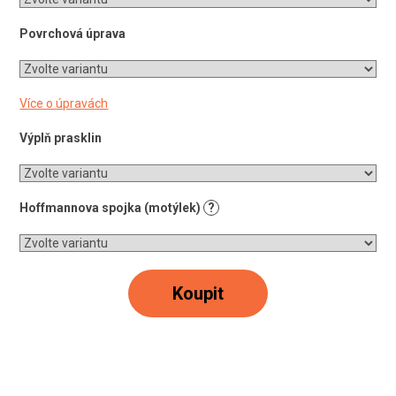
Povrchová úprava
Více o úpravách
Výplň prasklin
Hoffmannova spojka (motýlek)
?
Koupit