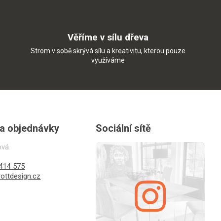
Věříme v sílu dřeva
Strom v sobě skrývá sílu a kreativitu, kterou pouze
využíváme
 a objednávky
Sociální sítě
ová
414 575
ottdesign.cz