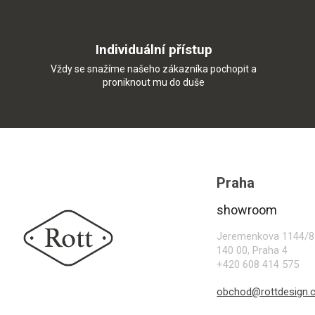
Individuální přístup
Vždy se snažíme našeho zákazníka pochopit a
proniknout mu do duše
Z
á
p
Praha
a
t
showroom
í
Jeremenkova 1144/8
140 00, Praha 4
+420 608 414 575
obchod@rottdesign.