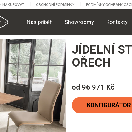
K NAKUPOVAT
OBCHODNÍ PODMÍNKY
PODMÍNKY OCHRANY OSO
Náš příběh
Showroomy
Kontakty
JÍDELNÍ S
OŘECH
od
96 971 Kč
Měrná
cena:
KONFIGURÁTOR