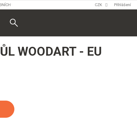
BNÍCH ÚDAJŮ
CZK
Přihlášení
Nákupní
košík
TŮL WOODART - EU