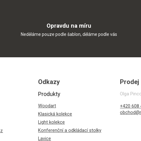
Opravdu na míru
Neděláme pouze podle šablon, děláme podle vás
Odkazy
Prodej
Produkty
Olga Pinc
Woodart
+420 608 
obchod@r
Klasická kolekce
Light kolekce
Konferenční a odkládací stolky
cz
Lavice