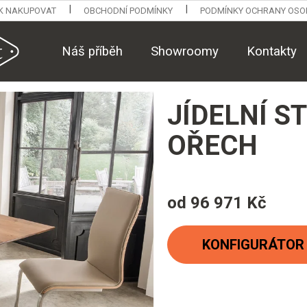
K NAKUPOVAT
OBCHODNÍ PODMÍNKY
PODMÍNKY OCHRANY OSO
Náš příběh
Showroomy
Kontakty
JÍDELNÍ S
OŘECH
od
96 971 Kč
Měrná
cena:
KONFIGURÁTOR