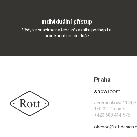
Individuální přístup
Vždy se snažíme našeho zákazníka pochopit a
proniknout mu do duše
Z
á
p
Praha
a
t
showroom
í
Jeremenkova 1144/8
140 00, Praha 4
+420 608 414 575
obchod@rottdesign.