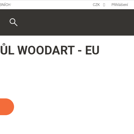
BNÍCH ÚDAJŮ
CZK
Přihlášení
Nákupní
košík
TŮL WOODART - EU