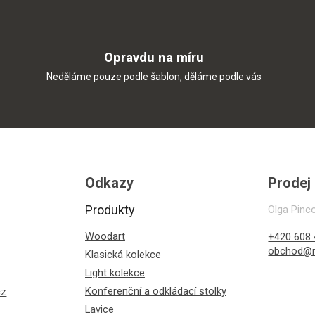
Opravdu na míru
Neděláme pouze podle šablon, děláme podle vás
Odkazy
Prodej
Produkty
Olga Pinc
Woodart
+420 608 
obchod@r
Klasická kolekce
Light kolekce
Konferenční a odkládací stolky
cz
Lavice