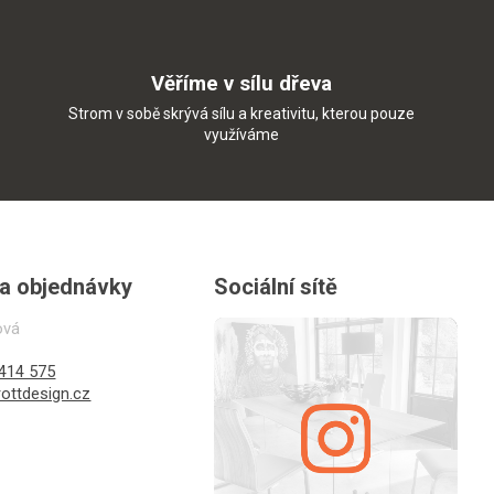
Věříme v sílu dřeva
Strom v sobě skrývá sílu a kreativitu, kterou pouze
využíváme
 a objednávky
Sociální sítě
ová
414 575
ottdesign.cz