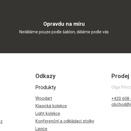
Opravdu na míru
Neděláme pouze podle šablon, děláme podle vás
Odkazy
Prodej
Produkty
Olga Pinc
Woodart
+420 608 
obchod@r
Klasická kolekce
Light kolekce
Konferenční a odkládací stolky
cz
Lavice