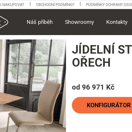
K NAKUPOVAT
OBCHODNÍ PODMÍNKY
PODMÍNKY OCHRANY OSO
Náš příběh
Showroomy
Kontakty
JÍDELNÍ S
OŘECH
od
96 971 Kč
Měrná
cena:
KONFIGURÁTOR