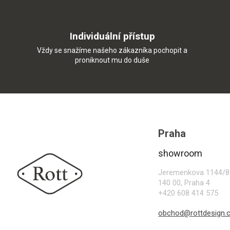
Individuální přístup
Vždy se snažíme našeho zákazníka pochopit a
proniknout mu do duše
Z
á
p
Praha
a
t
showroom
í
Jeremenkova 1144/8
140 00, Praha 4
+420 608 414 575
obchod@rottdesign.