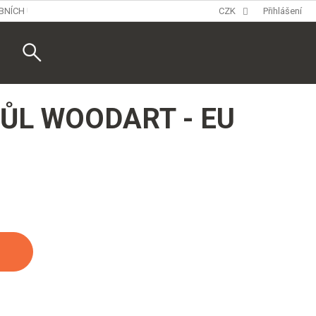
BNÍCH ÚDAJŮ
CZK
Přihlášení
Nákupní
košík
TŮL WOODART - EU