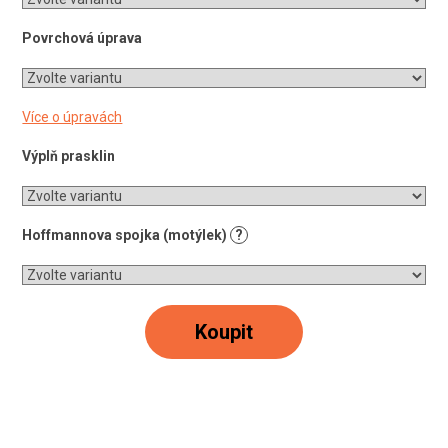
Povrchová úprava
Více o úpravách
Výplň prasklin
Hoffmannova spojka (motýlek)
?
Koupit