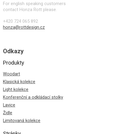
For english speaking customers
contact Honza Rott please.
+420 724 065 892
honza@rottdesign.cz
Odkazy
Produkty
Woodart
Klasická kolekce
Light kolekce
Konferenční a odkládací stolky
Lavice
Židle
Limitovaná kolekce
Stránky