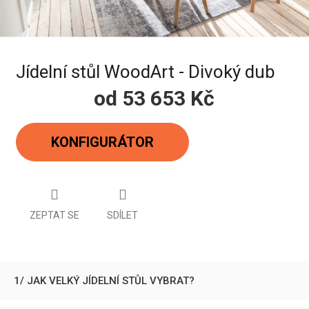
Jídelní stůl WoodArt - Divoký dub
od
53 653 Kč
Měrná
cena:
KONFIGURÁTOR
ZEPTAT SE
SDÍLET
1/ JAK VELKÝ JÍDELNÍ STŮL VYBRAT?