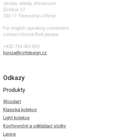
výroba, sklady, showroom
Žichlice 27
330 11 Třemošná u Plzně
For english speaking customers
contact Honza Rott please.
+420 724 065 892
honza@rottdesign.cz
Odkazy
Produkty
Woodart
Klasická kolekce
Light kolekce
Konferenční a odkládací stolky
Lavice