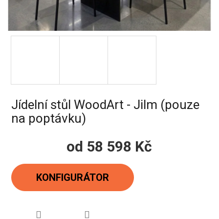
Jídelní stůl WoodArt - Jilm (pouze
na poptávku)
od
58 598 Kč
Měrná
cena:
KONFIGURÁTOR