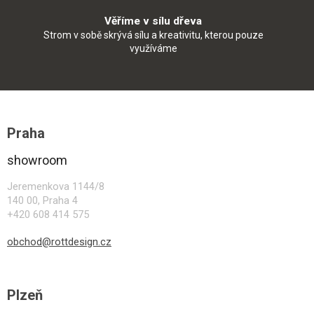
Věříme v sílu dřeva
Strom v sobě skrývá sílu a kreativitu, kterou pouze
využíváme
Z
á
Praha
p
a
showroom
t
í
Jeremenkova 1144/8
140 00, Praha 4
+420 608 414 575
obchod@rottdesign.cz
Plzeň