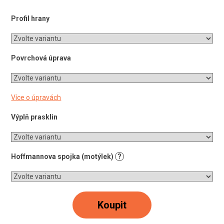
Profil hrany
Povrchová úprava
Více o úpravách
Výplň prasklin
Hoffmannova spojka (motýlek)
?
Koupit