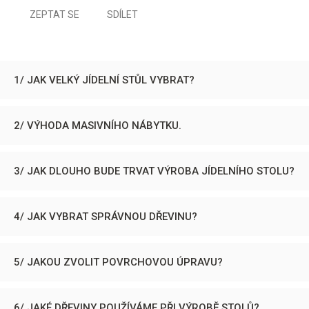
ZEPTAT SE
SDÍLET
1/ JAK VELKÝ JÍDELNÍ STŮL VYBRAT?
2/ VÝHODA MASIVNÍHO NÁBYTKU.
3/ JAK DLOUHO BUDE TRVAT VÝROBA JÍDELNÍHO STOLU?
4/ JAK VYBRAT SPRÁVNOU DŘEVINU?
5/ JAKOU ZVOLIT POVRCHOVOU ÚPRAVU?
6/ JAKÉ DŘEVINY POUŽÍVÁME PŘI VÝROBĚ STOLŮ?