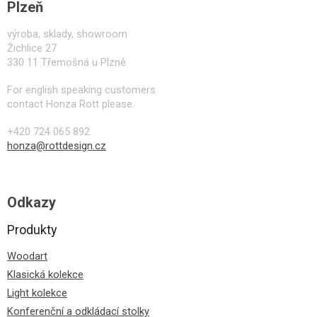
Plzeň
výroba, sklady, showroom
Žichlice 27
330 11 Třemošná u Plzně
For english speaking customers
contact Honza Rott please.
+420 724 065 892
honza@rottdesign.cz
Odkazy
Produkty
Woodart
Klasická kolekce
Light kolekce
Konferenční a odkládací stolky