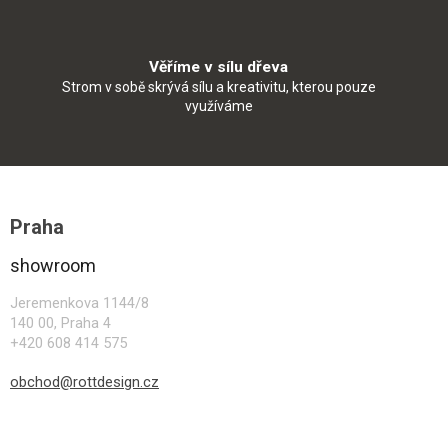
Věříme v sílu dřeva
Strom v sobě skrývá sílu a kreativitu, kterou pouze
využíváme
Z
á
Praha
p
a
showroom
t
í
Jeremenkova 1144/8
140 00, Praha 4
+420 608 414 575
obchod@rottdesign.cz