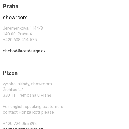
á
Praha
p
a
showroom
t
í
Jeremenkova 1144/8
140 00, Praha 4
+420 608 414 575
obchod@rottdesign.cz
Plzeň
výroba, sklady, showroom
Žichlice 27
330 11 Třemošná u Plzně
For english speaking customers
contact Honza Rott please.
+420 724 065 892