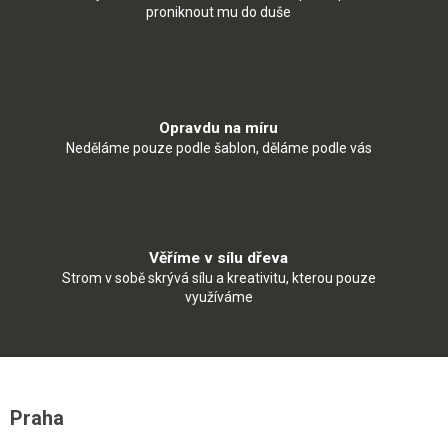
proniknout mu do duše
Opravdu na míru
Neděláme pouze podle šablon, děláme podle vás
Věříme v sílu dřeva
Strom v sobě skrývá sílu a kreativitu, kterou pouze
využíváme
Z
á
Praha
p