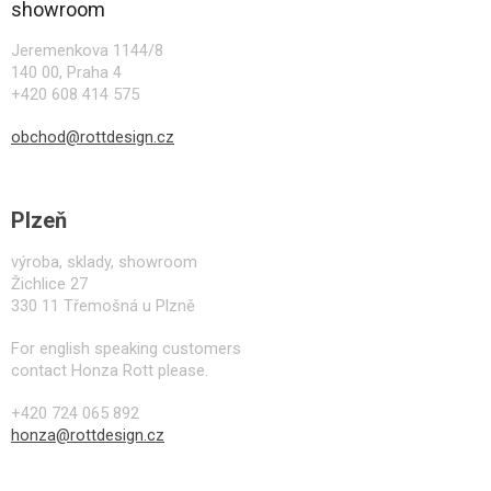
a
showroom
t
í
Jeremenkova 1144/8
140 00, Praha 4
+420 608 414 575
obchod@rottdesign.cz
Plzeň
výroba, sklady, showroom
Žichlice 27
330 11 Třemošná u Plzně
For english speaking customers
contact Honza Rott please.
+420 724 065 892
honza@rottdesign.cz