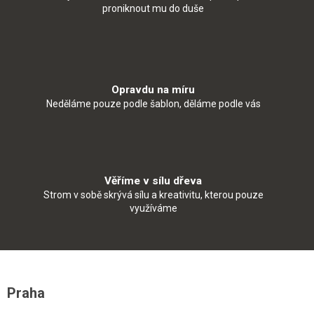
proniknout mu do duše
Opravdu na míru
Neděláme pouze podle šablon, děláme podle vás
Věříme v sílu dřeva
Strom v sobě skrývá sílu a kreativitu, kterou pouze
využíváme
Z
á
Praha
p