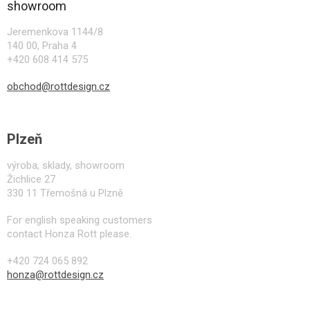
a
showroom
t
í
Jeremenkova 1144/8
140 00, Praha 4
+420 608 414 575
obchod@rottdesign.cz
Plzeň
výroba, sklady, showroom
Žichlice 27
330 11 Třemošná u Plzně
For english speaking customers
contact Honza Rott please.
+420 724 065 892
honza@rottdesign.cz