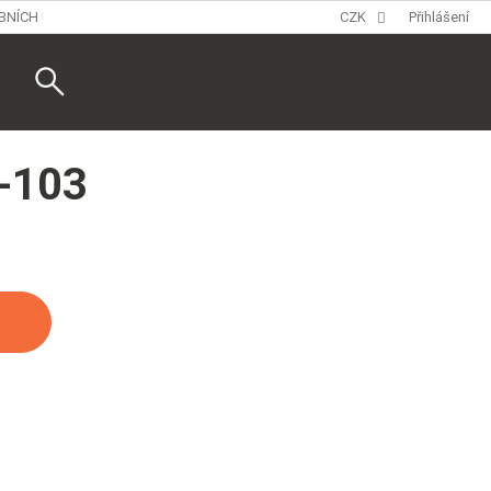
BNÍCH ÚDAJŮ
CZK
Přihlášení
Nákupní
košík
-103