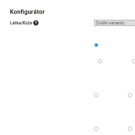
Konfigurátor
Látka/Kůže
?