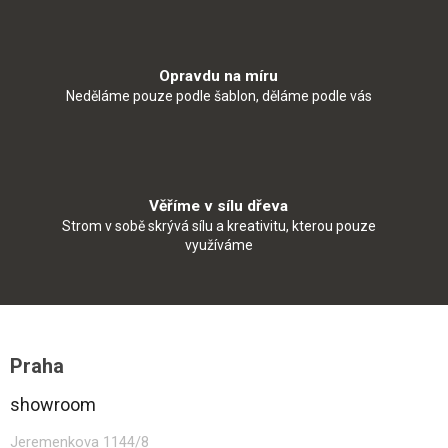
Opravdu na míru
Neděláme pouze podle šablon, děláme podle vás
Věříme v sílu dřeva
Strom v sobě skrývá sílu a kreativitu, kterou pouze
využíváme
Z
á
Praha
p
a
showroom
t
í
Jeremenkova 1144/8