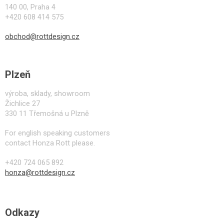
140 00, Praha 4
+420 608 414 575
obchod@rottdesign.cz
Plzeň
výroba, sklady, showroom
Žichlice 27
330 11 Třemošná u Plzně
For english speaking customers
contact Honza Rott please.
+420 724 065 892
honza@rottdesign.cz
Odkazy